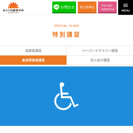

For non-
お問合せ
仮入校申込
Japanese
MENU
SPECIAL CLASS
特別講習
高齢者講習
ペーパードライバー講習
身体障害者講習
法人向け講習