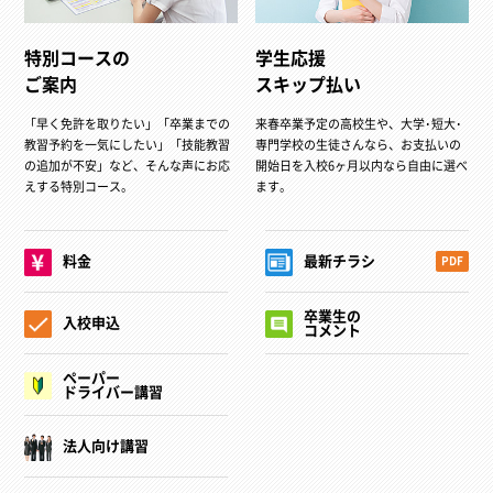
特別コースの
学生応援
ご案内
スキップ払い
「早く免許を取りたい」「卒業までの
来春卒業予定の高校生や、大学･短大･
教習予約を一気にしたい」「技能教習
専門学校の生徒さんなら、お支払いの
の追加が不安」など、そんな声にお応
開始日を入校6ヶ月以内なら自由に選べ
えする特別コース。
ます。
料金
最新チラシ
PDF
卒業生の
入校申込
コメント
ペーパー
ドライバー講習
法人向け講習