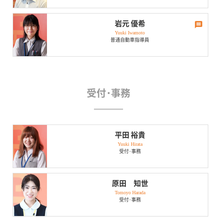
解するいいドライブでした！
なさんの好きなものも知りたいです！
ひとこと
思い出のドライブは？
休日･趣味は？
岩元 優希
運転するのが怖い方楽しい方あんまり興味ない方がいると思います
初めてマイカーを買ったときは嬉しくて、何か用事を作っては乗り回
Yuuki Iwamoto
趣味は車、バイク、キャンプ、釣りです！
が、教習所に通っているときは楽しく思ってもらえるように教習して
していました！海まで行ったり、近くのカラオケに行ったりでも率先
普通自動車指導員
いきます。
して車を出していたので、友達からはいい足やと思われてたと思いま
思い出のドライブは？
す(笑)
免許を取得して初めての愛車で目的地を決めずにただひたすらドライ
休日･趣味は？
ブしたことです！初めての道、高速道路の走行、ワクワクとドキドキ
ひとこと
が入り混じったドライブでした！
北は東京、南は九州へその時行きたい場所へ旅行に行ったり、思い立
疑問に思ったことなどは何でも聞いてくださいね！免許取得まで一緒
受付･事務
ってドライブしたり漫画、小説を読んだり、ゲームをしたり、絵を描
に楽しく頑張りましょう！
ひとこと
いたり、刺繍をしたりとその時の気分で色々しています。
あさひに来て良かった！と思ってもらえるような教習ができるように
思い出のドライブは？
頑張ります！
友人と旅行へ行ったときの雪道での急なカーブの下り坂を走った時の
平田 裕貴
恐ろしかったことや、道を間違えて山道を迷走してしまって困った
Yuuki Hirata
事、湖の上にかかる橋を渡ったときの綺麗な景色に感動した事･･･等々
受付･事務
ちょっとした日々の運転が経験であり思い出です。
ひとこと
免許取得はもちろん、免許取得後も安全運転ができるよう一緒にがん
原田 知世
ばりましょう。
Tomoyo Harada
受付･事務