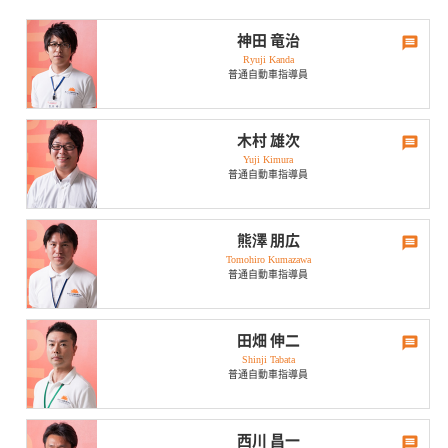
神田 竜治
Ryuji Kanda
普通自動車指導員
休日･趣味は？
木村 雄次
Yuji Kimura
スポーツ観戦。
普通自動車指導員
思い出のドライブは？
博多からフェリーで2時間位の所に長崎県「壱岐」がありますが、自然
休日･趣味は？
豊かな島内での運転はとても良い思い出です。
熊澤 朋広
Tomohiro Kumazawa
車をいじったり、サーキット走行をしたりしています。あと、漫画も
ひとこと
普通自動車指導員
大好きで色々集めたりと多趣味です。
一緒に免許取得頑張りましょう。
思い出のドライブは？
休日･趣味は？
同じ車種での集まりに参加する為、軽井沢まで行ったことです。往復
田畑 伸二
700km近くありましたが、1日中車談議に花が咲き、充実した1日を過
Shinji Tabata
旅行・子供の相手で休日は終わります。のんびり屋と自分は思ってい
ごせたの事がとても楽しかったです。今でも、たまに参加しますが、
普通自動車指導員
ますが、やる時はやります。免許取得頑張りましょう。
年齢・性別など関係なく楽しめるので、良い友人関係が築けました。
思い出のドライブは？
ひとこと
休日･趣味は？
今は乗っていませんが、バイクで北海道や四国を回って来ました。特
西川 昌一