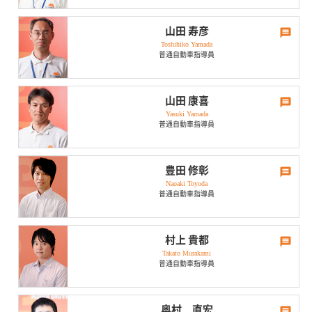
したのが、今でもトラウマです。
ディズニーランドの帰りに、東京湾1周して、千葉からアクアラインに
休日･趣味は？
乗り、海ほたるに寄りました。なかなか良い眺めでした。
ひとこと
山田 寿彦
Toshihiko Yamada
下手の横好きでゴルフ歴は20年です。普段はあまり体を動かさないの
一緒に頑張りましょう！
ひとこと
普通自動車指導員
で、時間があれば、散歩したり、ジョギングをしています。
わかりやすく、丁寧に教えます。免許取得頑張りましょう。
思い出のドライブは？
休日･趣味は？
免許を取った初めての夏、尾張津島天王まつりの後中学の同級生と海
山田 康喜
に行こうと盛り上がりそのまま北陸若狭湾まで行きました。深夜に着
Yasuki Yamada
車が好きです、特にタイヤにはこだわりがあります。オフは、ジムで
いてすぐ海岸で花火をしました。
普通自動車指導員
汗を流しています。
思い出のドライブは？
休日･趣味は？
18才で免許を取り、アルバイトをして1年後中古車(6年経過)を購入。
豊田 修彰
高校の友人と海水浴、渋滞でオーバーヒート。当時は携帯電話もな
Naoaki Toyoda
休日は、子供の野球に1日お付き合いでヘトヘトです。中学・高校野球
く、大変でした。
普通自動車指導員
の話題はOKです。
ひとこと
思い出のドライブは？
一緒に免許取得頑張りましょう。
休日･趣味は？
免許を取ったばかりの時は、東京・大阪などいろいろ行きましたが、
村上 貴都
当時はナビもなく、地図で目的地を探し、まさに、野を越え山越えの
Takato Murakami
バイク、ドライブ、旅行、スノーボード、などが好きです。趣味を通
世界でよく迷走していました。現在では、いい思い出です。
普通自動車指導員
じて経験したことを皆様にお伝え出来ればと思います。
ひとこと
思い出のドライブは？
安全なドライバー目指して一緒に、楽しく頑張りましょう。
休日･趣味は？
車で走れる砂浜、なぎさドライブウェイはとても気持ちの良い砂浜道
奥村 直宏