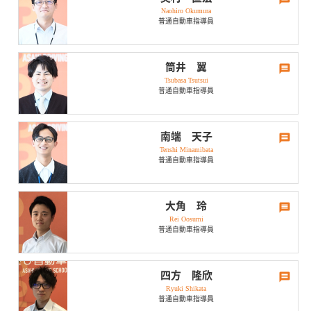
でした！少し遠いですが皆さまも免許を取得して行ってみてはいかが
Naohiro Okumura
主な趣味はゲームです。特にスプラトゥーンやスマブラをします。 モ
でしょう？
普通自動車指導員
ンスターハンターもかじる程度にやります。ゲームをしない時は
Netflixで楽しんでいます。アウトドアで言えば、昔は競泳をしてい
ひとこと
て、今はテニスが好きです。
免許を取得すると今まで出来なかったことや、楽しい思い出がたくさ
休日･趣味は？
筒井 翼
思い出のドライブは？
ん増えると思います！ただし、危険なこともあります。学科や技能教
Tsubasa Tsutsui
最近はサウナが大好きになり、休日は家の近くのサウナに通ってま
習を通して、しっかりと技術や知識を身につけ、無事故・無違反が出
想い出のドライブは、免許を取得して、早く慣れるために一人で出掛
普通自動車指導員
す。もしおすすめのサウナがあったら教えてもらえると嬉しいです！
来るように一緒に頑張りましょう！
けた際にカーナビを自宅までセットしてルート通り走ったら、高速道
路に乗せられ心臓バクバクになりながら、すぐ次の出口で出たことを
思い出のドライブは？
鮮明に覚えています笑
休日･趣味は？
免許取り立ての頃に岐阜県の山道に友達と行きました。途中で道が無
南端 天子
くなり引き返すことになりましたが今ではいい思い出になってます。
ひとこと
Tenshi Minamibata
ゲーム！アニメ！お酒！FRUITS ZIPPER！バイク！基本隠キャ趣味で
普通自動車指導員
す！
疑問に思ったことは何でも聞いてくださいね。教習中でも見かけた時
ひとこと
でもいつでもお気軽にっ。
思い出のドライブは？
免許取得までしっかりサポートさせていただきます。免許取得まで一
緒に頑張りましょう！
休日･趣味は？
最近バイクを買ったんですが！納車当日に少しツーリングに行ったの
大角 玲
が1番です！楽しくて楽しくてずっと乗ってたかったです！寒かったで
Rei Oosumi
休日はソフトテニスをしています。家にいる時はアニメを観ながらア
す！
普通自動車指導員
イス、ポテチを食べてグダグダしています。
ひとこと
思い出のドライブは？
教習に来るのが楽しく感じられるような教習ができるようがんばりま
休日･趣味は？
思い出に残っているドライブは、免許取得した2日後に山道を運転して
四方 隆欣
す！でも卒業後に事故違反を起こしてほしくないので割と真面目な教
木が倒れていて狭い道で方向変換をして家に帰ったのが怖かったので
Ryuki Shikata
休みの日は家でゲームをしたりアニメを見たりすることが多いです！
習をしてます！ バランスが難しいですね！
よく覚えています…免許を持っていてもまだ一人前じゃないことを理
普通自動車指導員
他にも楽器を弾いたり、絵を描いたりとけっこう多趣味な方です！み