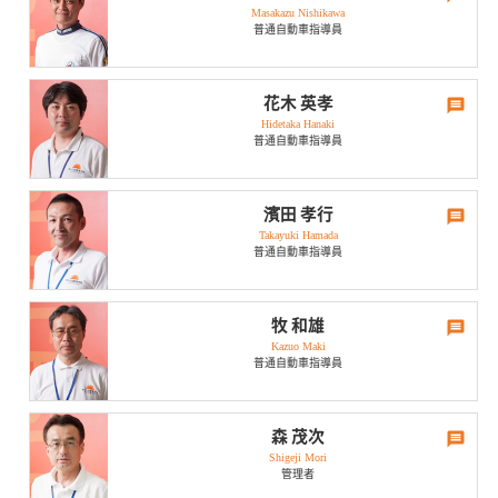
まだまだ見習いですが、よろしくお願い致します。
に北海道はバイクと共にフェリーに乗ったり、景色、食べ物全てが思
Masakazu Nishikawa
映画鑑賞・野球・家族とお出かけなどです。
い出です。
普通自動車指導員
思い出のドライブは？
ひとこと
免許取得後、初めて家族を乗せて、家の近くを父親の車で走った時で
免許取得頑張りましょう。
休日･趣味は？
す。今でも、鮮明に憶えています。
花木 英孝
Hidetaka Hanaki
映画鑑賞。
ひとこと
普通自動車指導員
思い出のドライブは？
一緒に免許取得頑張りましょう。
冬の雪道でタイヤチェーンの内側にはめるスプリングが切れて、友人
休日･趣味は？
とジャージのひもで代用し、その後、車がオーバーヒートを起こす等
濱田 孝行
トラブル続きでスキーへ行った事。
Takayuki Hamada
調理師免許もあり、よく料理します。バイクはCB1300でツーリングし
普通自動車指導員
たりしています。あと自作パソコンや野菜作りなど。
ひとこと
思い出のドライブは？
免許を取得するだけでなく、「事故・違反」を起こさないドライバー
になれる様にみなさんの力になれたらと思います。
休日･趣味は？
北海道はバイクツーリングでも車でも行きました。宗谷岬、知床、摩
牧 和雄
周湖、釧路湿原、サロマ湖等自然の景色や食べ物もサイコーでした
Kazuo Maki
見た目からは想像つきませんが、ディズニーとスイーツが好きです。
よ。
普通自動車指導員
ディズニーとスイーツの知識は自分で言うのもアレですが、すごいで
す。あ！技能指導員としての知識ももちろんあります。
ひとこと
思い出のドライブは？
ジョークは通じますのでお気軽にどうぞ！
休日･趣味は？
森 茂次
レンタカーで北海道をドライブした時に、タイヤが埋もれてしまうよ
Shigeji Mori
映画鑑賞・ゴルフなど。休日は家族サービス。
うな砂利道を10km近く走っていて、ハンドルを取られる恐怖、停止し
管理者
たらタイヤが埋まって発進出来なくなる恐怖に寿命が縮む思いで運転
思い出のドライブは？