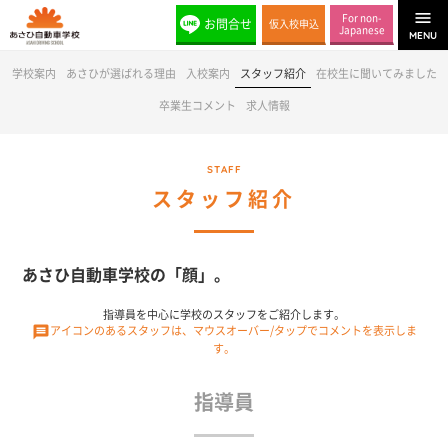

For non-
お問合せ
仮入校申込
Japanese
MENU
学校案内
あさひが選ばれる理由
入校案内
スタッフ紹介
在校生に聞いてみました
卒業生コメント
求人情報
STAFF
スタッフ紹介
あさひ自動車学校の「顔」。
指導員を中心に学校のスタッフをご紹介します。

アイコンのあるスタッフは、マウスオーバー/タップでコメントを表示しま
す。
指導員